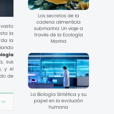
Los secretos de la
cadena alimenticia
 vasto
submarina: Un viaje a
sta la
través de la Ecología
rda la
Marina
biando
ología
a, sus
, y el
ndo de
La Biología Sintética y su
papel en la evolución
humana