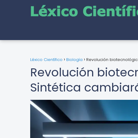
Léxico Científico
Biología
Revolución biotecnológic
Revolución biotec
Sintética cambiar