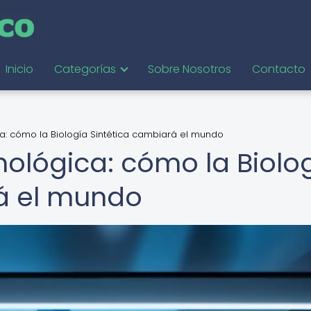
Inicio
Categorías
Sobre Nosotros
Contacto
a: cómo la Biología Sintética cambiará el mundo
nológica: cómo la Biolo
á el mundo