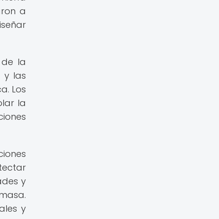
aron a
iseñar
 de la
 y las
a. Los
lar la
ciones
ciones
tectar
ades y
omasa.
ales y