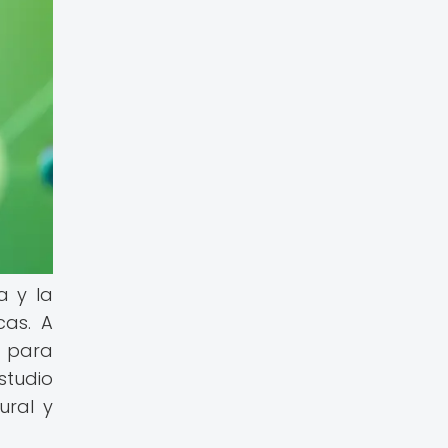
a y la
cas. A
s para
studio
ural y