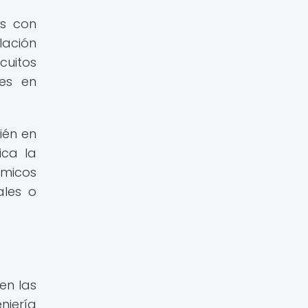
os con
lación
cuitos
nes en
ién en
ica la
ímicos
ales o
en las
niería