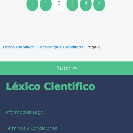
«
1
2
3
4
»
Léxico Científico
Tecnologías Científicas
Page 2
Subir
Información Legal
Términos y Condiciones