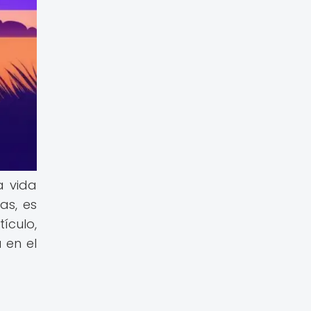
a vida
as, es
ículo,
 en el