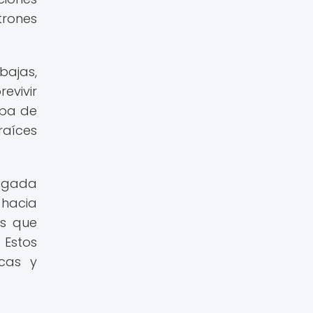
trones
bajas,
evivir
apa de
raíces
legada
 hacia
as que
Estos
cas y