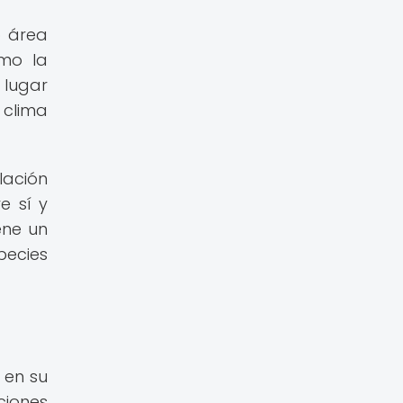
o área
omo la
 lugar
 clima
lación
e sí y
ene un
pecies
 en su
ciones