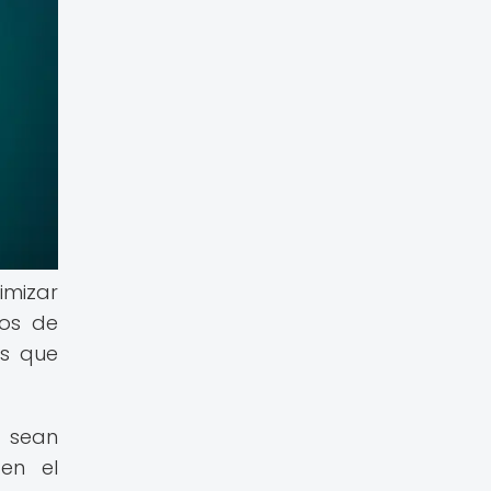
imizar
tos de
as que
e sean
en el