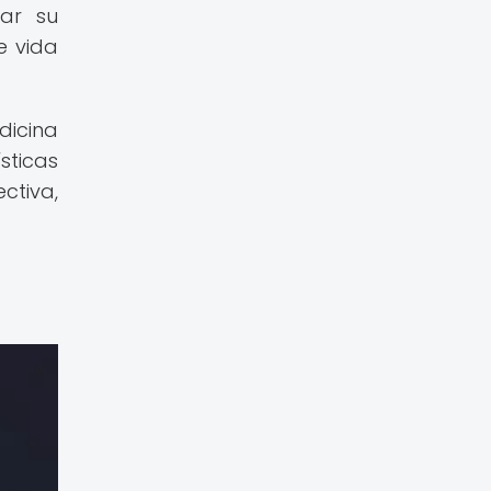
zar su
e vida
dicina
sticas
ctiva,