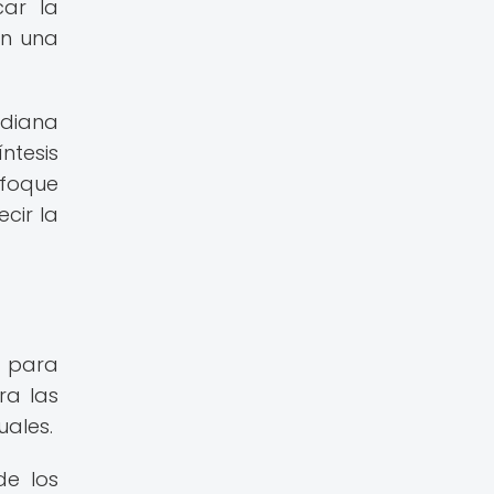
car la
en una
 diana
ntesis
foque
cir la
y para
ra las
uales.
de los