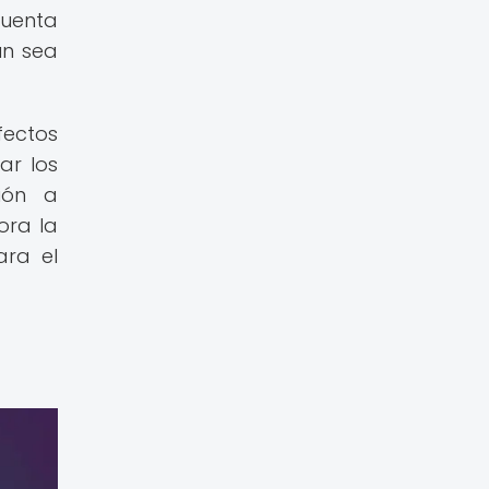
cuenta
ún sea
ectos
ar los
ión a
ora la
ara el