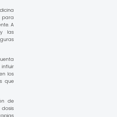
dicina
a para
nte. A
y las
eguras
cuenta
nfluir
en los
es que
ión de
 dosis
rapias