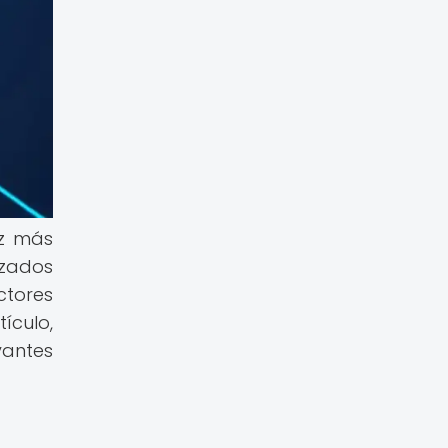
ez más
izados
ctores
ículo,
vantes