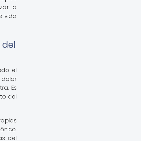
zar la
e vida
 del
odo el
 dolor
ra. Es
to del
rapias
ónico.
as del