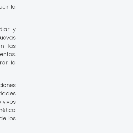
cir la
diar y
uevas
on las
entos.
rar la
ciones
idades
 vivos
nética
de los