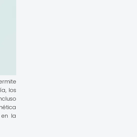
ermite
a, los
ncluso
nética
 en la