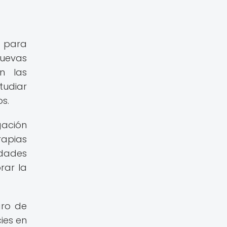
d para
uevas
n las
tudiar
s.
gación
rapias
edades
rar la
gro de
ies en