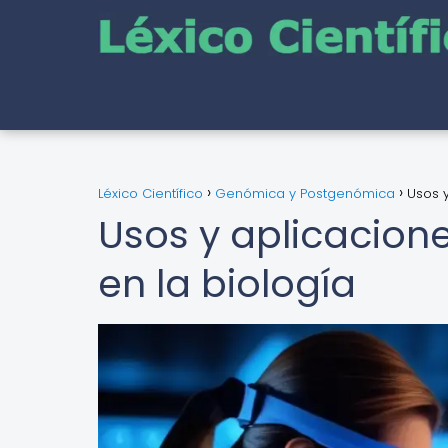
Léxico Científico
Genómica y Postgenómica
Usos y
Usos y aplicacione
en la biología