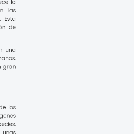
ece la
n las
. Esta
ión de
en una
manos.
n gran
de los
 genes
ecies.
o unas