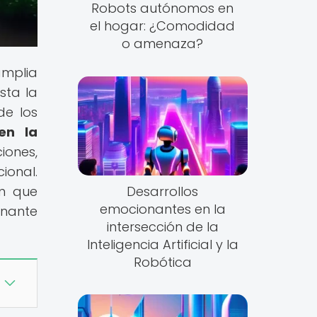
Robots autónomos en
el hogar: ¿Comodidad
o amenaza?
amplia
sta la
de los
en la
ciones,
ional.
Desarrollos
en que
emocionantes en la
onante
intersección de la
Inteligencia Artificial y la
Robótica