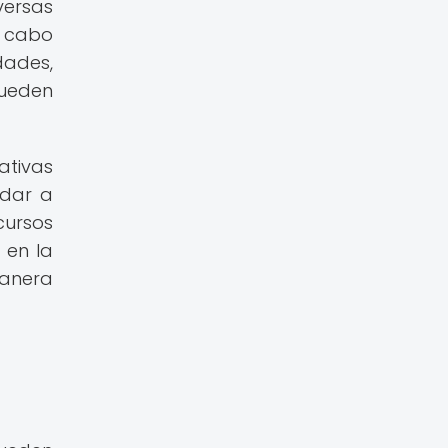
versas
a cabo
dades,
pueden
ativas
udar a
cursos
 en la
manera