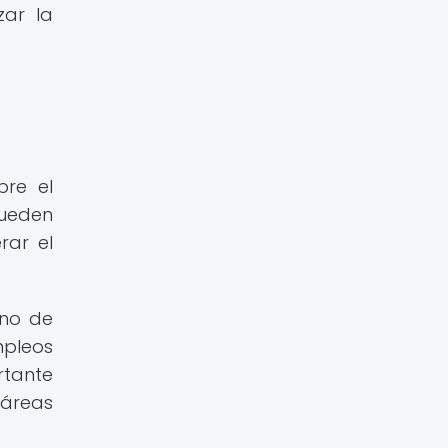
zar la
bre el
pueden
rar el
ano de
mpleos
rtante
áreas