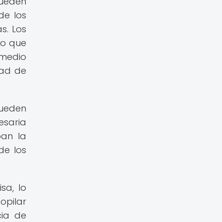
pueden
de los
s. Los
lo que
 medio
dad de
pueden
esaria
ban la
de los
sa, lo
opilar
cia de