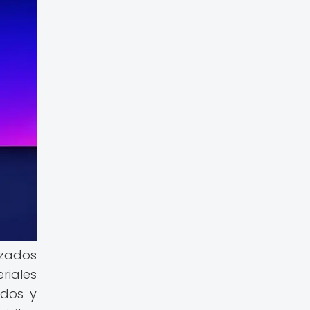
nzados
riales
ados y