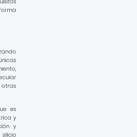
isitos
 forma
izando
únicas
iento,
ecular
otras
ue es
rica y
ción y
ilicio