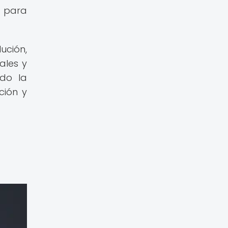
s para
ución,
ales y
ndo la
ción y