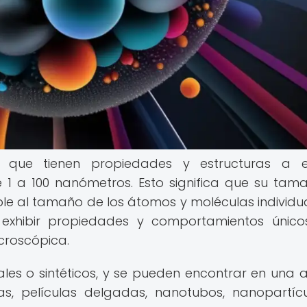
s que tienen propiedades y estructuras a e
e 1 a 100 nanómetros. Esto significa que su tam
al tamaño de los átomos y moléculas individua
 exhibir propiedades y comportamientos únic
croscópica.
les o sintéticos, y se pueden encontrar en una 
s, películas delgadas, nanotubos, nanopartíc