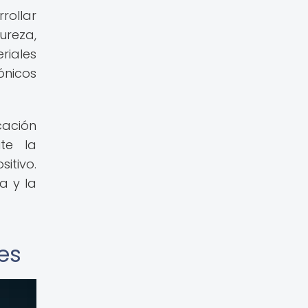
rollar
reza,
riales
ónicos
cación
te la
itivo.
a y la
es