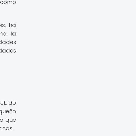
, como
es, ha
na, la
edades
edades
debido
equeño
lo que
icas.