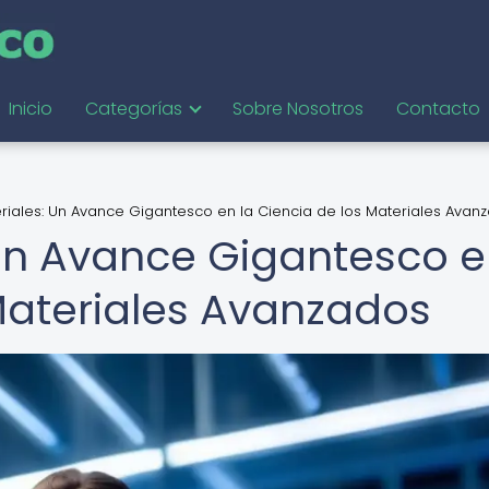
Inicio
Categorías
Sobre Nosotros
Contacto
iales: Un Avance Gigantesco en la Ciencia de los Materiales Avan
Un Avance Gigantesco e
 Materiales Avanzados