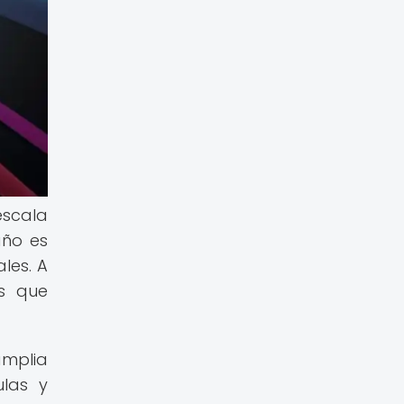
scala
año es
les. A
os que
amplia
ulas y