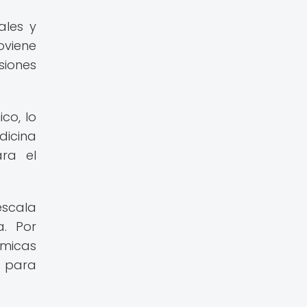
ales y
oviene
siones
co, lo
icina
ara el
escala
. Por
ímicas
r para