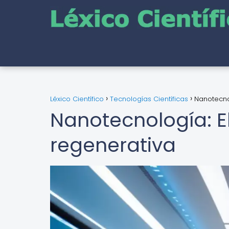
Léxico Científico
Tecnologías Científicas
Nanotecnol
Nanotecnología: El
regenerativa