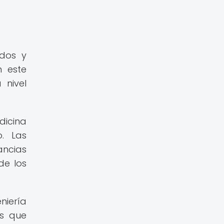
idos y
 este
 nivel
icina
. Las
ncias
de los
niería
as que