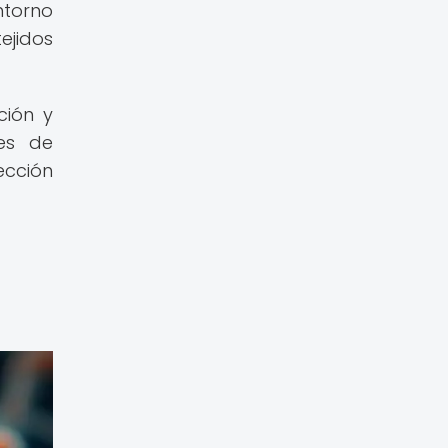
ntorno
ejidos
ción y
es de
ección