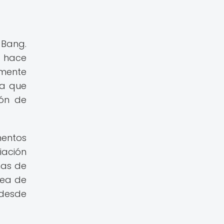
 Bang.
a hace
lmente
da que
ión de
mentos
iación
nas de
dea de
 desde