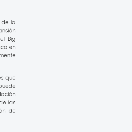
 de la
ansión
el Big
ico en
mente
es que
 puede
lación
de las
ión de