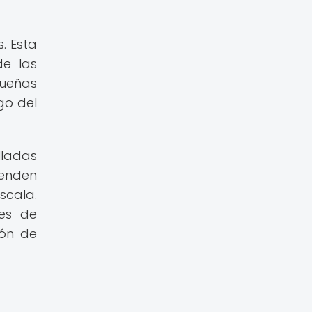
. Esta
de las
queñas
go del
lladas
ienden
scala.
nes de
ión de