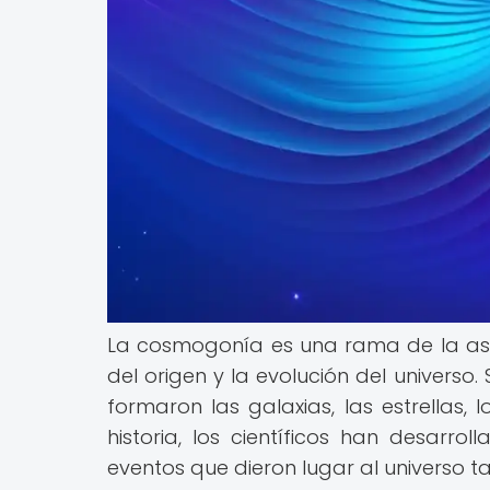
La cosmogonía es una rama de la ast
del origen y la evolución del univers
formaron las galaxias, las estrellas, 
historia, los científicos han desarro
eventos que dieron lugar al universo 