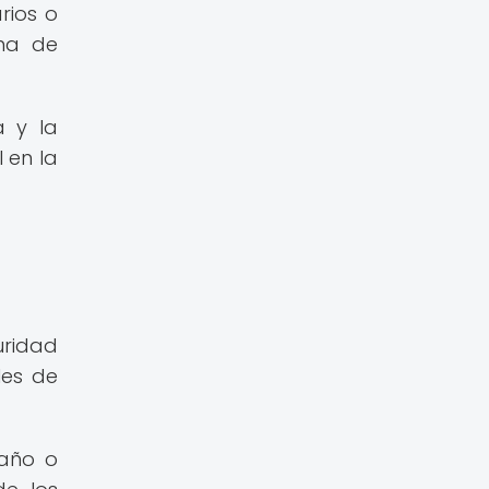
rios o
rma de
a y la
 en la
uridad
les de
daño o