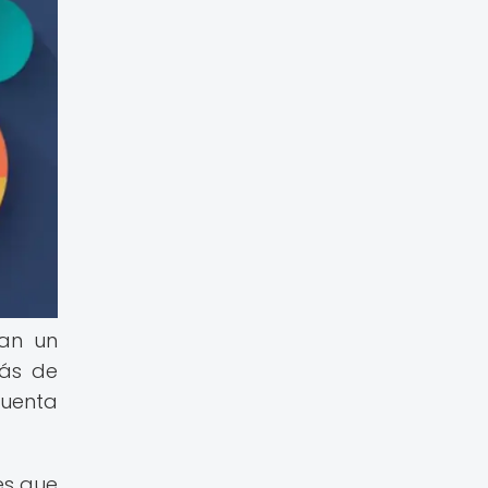
gan un
rás de
cuenta
es que