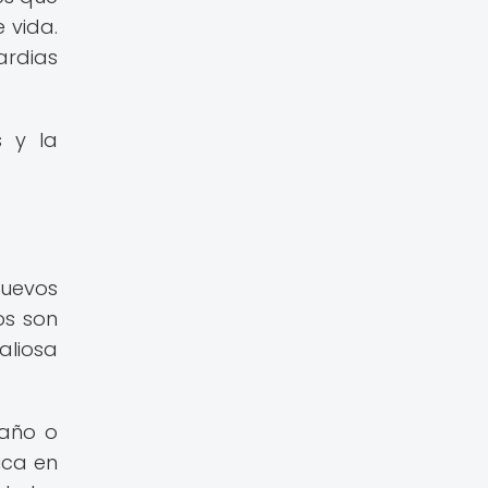
 vida.
ardias
s y la
nuevos
os son
aliosa
daño o
ica en