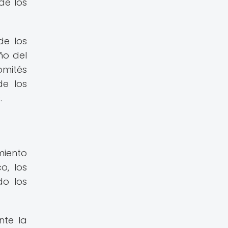
de los
de los
ño del
omités
de los
.
miento
o, los
do los
nte la