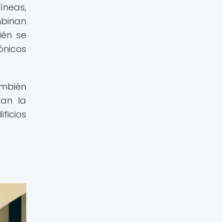
íneas,
mbinan
ién se
ónicos
ambién
zan la
ficios