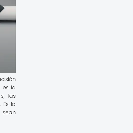
cisión
 es la
s, las
 Es la
e sean