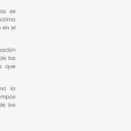
pos se
e cómo
 en el
gación
de los
as que
omo la
campos
de los