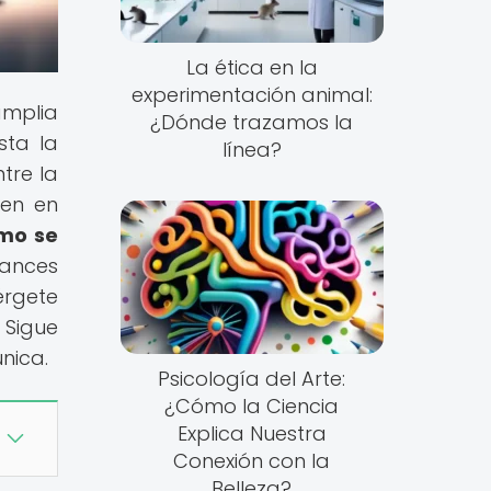
La ética en la
experimentación animal:
amplia
¿Dónde trazamos la
sta la
línea?
tre la
nen en
ómo se
vances
érgete
 Sigue
nica.
Psicología del Arte:
¿Cómo la Ciencia
Explica Nuestra
Conexión con la
Belleza?