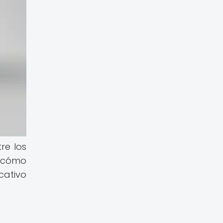
re los
n cómo
cativo