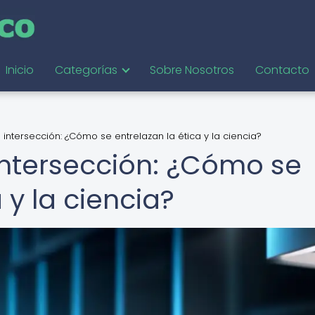
Inicio
Categorías
Sobre Nosotros
Contacto
 intersección: ¿Cómo se entrelazan la ética y la ciencia?
 intersección: ¿Cómo se
 y la ciencia?