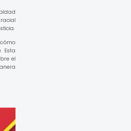
ualdad
 racial
ticia.
a cómo
. Esta
bre el
anera