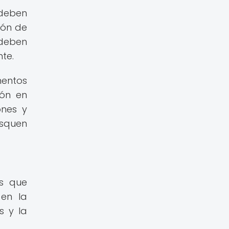
 deben
ión de
 deben
te.
mentos
ión en
ones y
usquen
os que
 en la
s y la