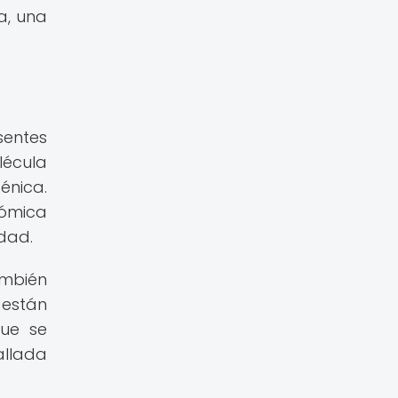
a, una
sentes
lécula
énica.
tómica
dad.
ambién
 están
que se
allada