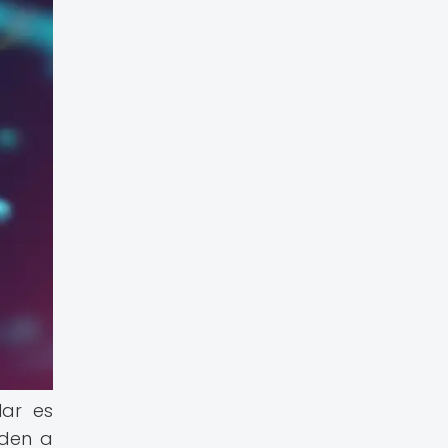
lar es
nden a