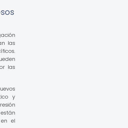
esos
gación
an las
ficos.
pueden
or las
nuevos
ico y
resión
 están
 en el