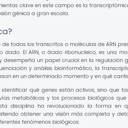
amientas clave en este campo es la transcriptómic
esión génica a gran escala.
ca?
io de todos los transcritos o moléculas de ARN pre
 dado. El ARN, o ácido ribonucleico, es una mo
s y desempeña un papel crucial en la regulación g
ciación y análisis bioinformático, la transcrip
resan en un determinado momento y en qué canti
a identificar qué genes están activos, sino que t
vías metabólicas y los procesos biológicos que
Esta disciplina ha revolucionado la forma en 
rmitiendo obtener una visión más completa y det
erentes fenómenos biológicos.