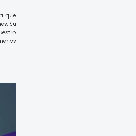
ya que
es. Su
uestro
menos