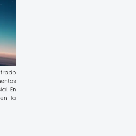
ntrado
mentos
al. En
 en la