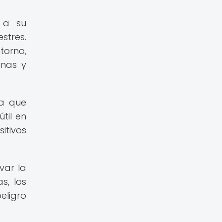
 a su
stres.
torno,
unas y
ya que
til en
itivos
var la
s, los
eligro