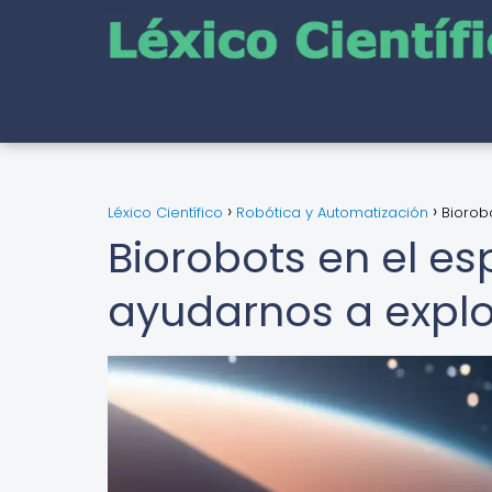
Léxico Científico
Robótica y Automatización
Biorob
Biorobots en el e
ayudarnos a explor